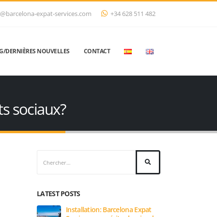
@barcelona-expat-services.com
+34 628 511 482
G/DERNIÈRES NOUVELLES
CONTACT
ts sociaux?
LATEST POSTS
Expat
Nie, certificats de résidence,
Les 