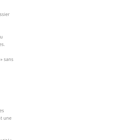
ssier
ou
es.
» sans
les
nt une