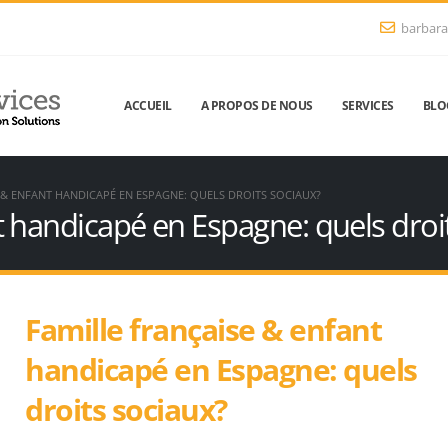
barbara
ACCUEIL
A PROPOS DE NOUS
SERVICES
BLO
 & ENFANT HANDICAPÉ EN ESPAGNE: QUELS DROITS SOCIAUX?
t handicapé en Espagne: quels droi
Famille française & enfant
handicapé en Espagne: quels
droits sociaux?
Les Français doivent désormais
Installation: Barcelona 