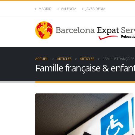
MADRID
VALENCIA
JAVEA DENIA
ACCUEIL
ARTICLES
ARTICLES
FAMILLE FRANÇAISE
Famille française & enfan
Nie, certificats de résidence,