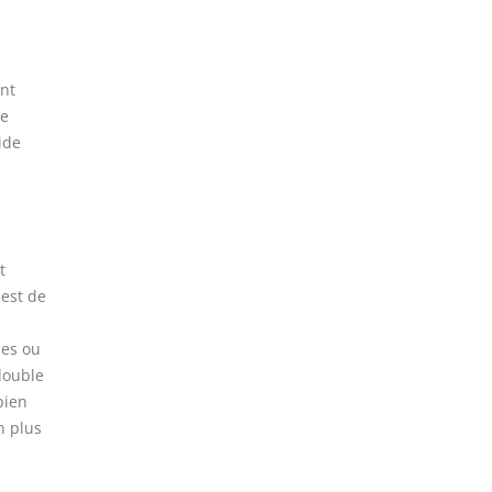
ent
de
ide
n
t
 est de
ies ou
double
bien
n plus