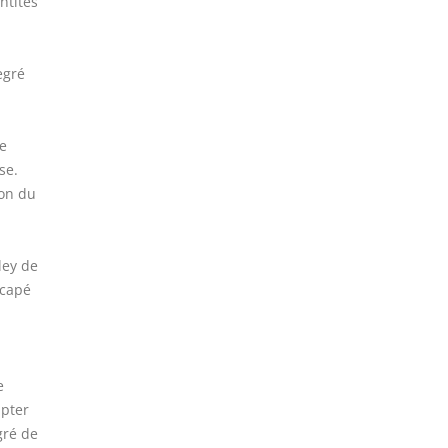
ntités
egré
le
se.
on du
ley de
icapé
e
mpter
gré de