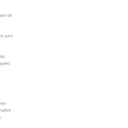
tant de
nt sont
lat
apée).
tien
naître
s,