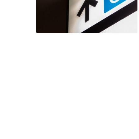
visas… : suspension de toutes
les procédures
marche
mars 18, 2020
janvier 1
Métiers high-tech et manuels :
les profils professionnels les
plus recherchés en Espagne
février 24, 2020
Nationalité espagnole : vers
une nouvelle loi pour les
descendants ?
janvier 13, 2020