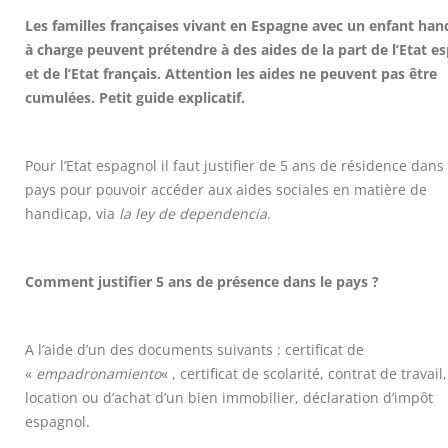
s’inscrire et payer pour circuler
Services, pour éviter la c
à Barcelone : comment ça
nerfs
Les familles françaises vivant en Espagne avec un enfant han
 ?
juillet 19, 2019
à charge peuvent prétendre à des aides de la part de l’Etat e
3, 2020
et de l’Etat français. Attention les aides ne peuvent pas être
l’Attestation Individuelle
cumulées. Petit guide explicatif.
exigée en Catalogne, a p
du 23 mars
mars 22, 2020
Pour l’Etat espagnol il faut justifier de 5 ans de résidence dans 
pays pour pouvoir accéder aux aides sociales en matière de
l’Attestation Individuelle
reccomandé en Catalogn
handicap, via
la ley de dependencia
.
partir de demain, Lundi
Mars
mars 22, 2020
Comment justifier 5 ans de présence dans le pays ?
A l’aide d’un des documents suivants : certificat de
«
empadronamiento
« , certificat de scolarité, contrat de travail
location ou d’achat d’un bien immobilier, déclaration d’impôt
espagnol.