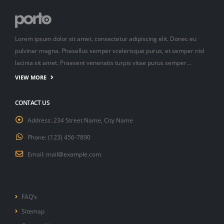
Lorem ipsum dolor sit amet, consectetur adipiscing elit. Donec eu
pulvinar magna. Phasellus semper scelerisque purus, et semper nisl
lacinia sit amet. Praesent venenatis turpis vitae purus semper…
VIEW MORE
CONTACT US
Address:
234 Street Name, City Name
Phone:
(123) 456-7890
Email:
mail@example.com
FAQ’s
Sitemap
Contact Us