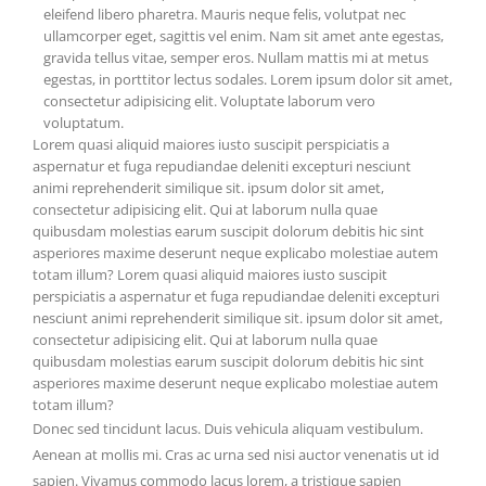
eleifend libero pharetra. Mauris neque felis, volutpat nec
ullamcorper eget, sagittis vel enim. Nam sit amet ante egestas,
gravida tellus vitae, semper eros. Nullam mattis mi at metus
egestas, in porttitor lectus sodales. Lorem ipsum dolor sit amet,
consectetur adipisicing elit. Voluptate laborum vero
voluptatum.
Lorem quasi aliquid maiores iusto suscipit perspiciatis a
aspernatur et fuga repudiandae deleniti excepturi nesciunt
animi reprehenderit similique sit. ipsum dolor sit amet,
consectetur adipisicing elit. Qui at laborum nulla quae
quibusdam molestias earum suscipit dolorum debitis hic sint
asperiores maxime deserunt neque explicabo molestiae autem
totam illum? Lorem quasi aliquid maiores iusto suscipit
perspiciatis a aspernatur et fuga repudiandae deleniti excepturi
nesciunt animi reprehenderit similique sit. ipsum dolor sit amet,
consectetur adipisicing elit. Qui at laborum nulla quae
quibusdam molestias earum suscipit dolorum debitis hic sint
asperiores maxime deserunt neque explicabo molestiae autem
totam illum?
Donec sed tincidunt lacus. Duis vehicula aliquam vestibulum.
Aenean at mollis mi. Cras ac urna sed nisi auctor venenatis ut id
sapien. Vivamus commodo lacus lorem, a tristique sapien