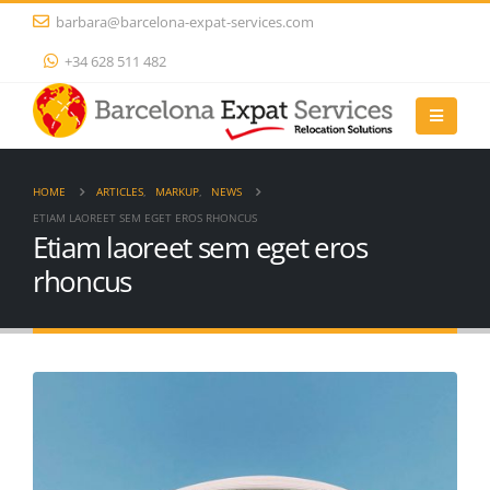
barbara@barcelona-expat-services.com
+34 628 511 482
HOME
ARTICLES
,
MARKUP
,
NEWS
ETIAM LAOREET SEM EGET EROS RHONCUS
Etiam laoreet sem eget eros
rhoncus