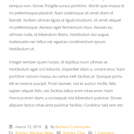
tempus non. Donec fringilla cursus porttitor. Morbi quis massa id
mi pellentesque placerat. Nam scelerisque sit amet diam id
blandit. Nullam ultrices ligula at ligula tincidunt, sit amet aliquet
mi pellentesque. Aenean eget fermentum risus. Aenean eu
ultricies nulla, id bibendum libero. Vestibulum dui augue,
malesuada nec tellus vel, egestas condimentum ipsum.
Vestibulum ut.
Integer semper quam turpis, id dapibus nunc ultrices at.
Vestibulum eget orci lobortis, imperdiet diam a, ornare eros. Nam
porttitor rutrum massa, eu varius velit facilisis at. Quisque porta
elit et viverra suscipit. Proin laoreet, nisl et auctor mollis, felis
sapien aliquet felis, nec facilisis tellus enim vitae enim. Nam
rhoncus enim diam, a consequat nisi bibendum pulvinar. Donec
aliquam lectus vitae ante pulvinar facilisis. Curabitur sed sem est.
marzo 13, 2016
By
Barbara Czartoryska
Articles
,
Markup
,
News
Articles
,
Chat
1 Comment