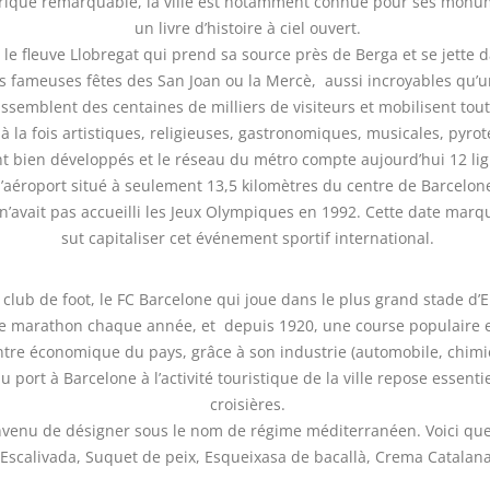
orique remarquable, la ville est notamment connue pour ses monume
un livre d’histoire à ciel ouvert.
ar le fleuve Llobregat qui prend sa source près de Berga et se jette
fameuses fêtes des San Joan ou la Mercè, aussi incroyables qu’uni
rassemblent des centaines de milliers de visiteurs et mobilisent t
 à la fois artistiques, religieuses, gastronomiques, musicales, pyro
t bien développés et le réseau du métro compte aujourd’hui 12 lign
l’aéroport situé à seulement 13,5 kilomètres du centre de Barcelon
e n’avait pas accueilli les Jeux Olympiques en 1992. Cette date marq
sut capitaliser cet événement sportif international.
nd club de foot, le FC Barcelone qui joue dans le plus grand stade 
e marathon chaque année, et depuis 1920, une course populaire et 
tre économique du pays, grâce à son industrie (automobile, chimie
du port à Barcelone à l’activité touristique de la ville repose essen
croisières.
convenu de désigner sous le nom de régime méditerranéen. Voici qu
Escalivada, Suquet de peix, Esqueixasa de bacallà, Crema Catalana