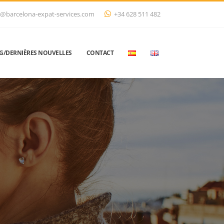
@barcelona-expat-services.com
+34 628 511 482
G/DERNIÈRES NOUVELLES
CONTACT