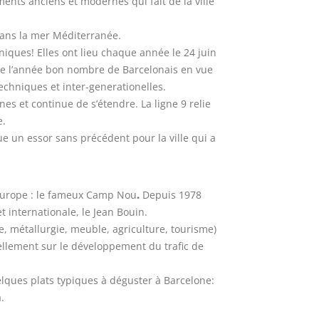
nts anciens et modernes qui fait de la ville
 dans la mer Méditerranée.
ques! Elles ont lieu chaque année le 24 juin
oute l’année bon nombre de Barcelonais en vue
techniques et inter-generationelles.
es et continue de s’étendre. La ligne 9 relie
e.
ue un essor sans précédent pour la ville qui a
d’Europe : le fameux Camp Nou
.
Depuis 1978
internationale, le Jean Bouin.
, métallurgie, meuble, agriculture, tourisme)
tiellement sur le développement du trafic de
elques plats typiques à déguster à Barcelone:
.