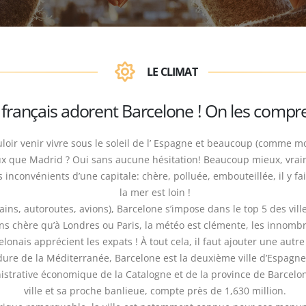
LE CLIMAT
 français adorent Barcelone ! On les compr
oir venir vivre sous le soleil de l’ Espagne et beaucoup (comme moi
x que Madrid ? Oui sans aucune hésitation! Beaucoup mieux, vrai
s inconvénients d’une capitale: chère, polluée, embouteillée, il y fait
la mer est loin !
ains, autoroutes, avions), Barcelone s’impose dans le top 5 des vil
moins chère qu’à Londres ou Paris, la météo est clémente, les innom
lonais apprécient les expats ! À tout cela, il faut ajouter une autr
dure de la Méditerranée, Barcelone est la deuxième ville d’Espagne.
istrative économique de la Catalogne et de la province de Barcelone
ville et sa proche banlieue, compte près de 1,630 million.