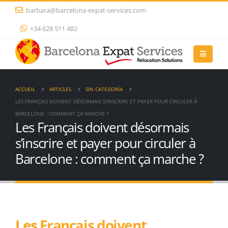
barbara@barcelona-expat-services.com
+34 628 511 482
ACCUEIL
ARTICLES
SIN CATEGORÍA
LES FRANÇAIS DOIVENT DÉSORMAIS S’INSCRIRE ET PAYER POUR CIRCULER À
BARCELONE : COMMENT ÇA MARCHE ?
Les Français doivent désormais
s’inscrire et payer pour circuler à
Barcelone : comment ça marche ?
Les Français doivent