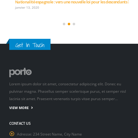
Nationalité espagnole : vers une nouvelle loi pour les descendants ?
janvier 13, 2020
Get In Touch
Lorem ipsum dolor sit amet, consectetur adipiscing elit. Donec eu
pulvinar magna. Phasellus semper scelerisque purus, et semper nisl
lacinia sit amet. Praesent venenatis turpis vitae purus semper…
VIEW MORE
CONTACT US
Adresse:
234 Street Name, City Name