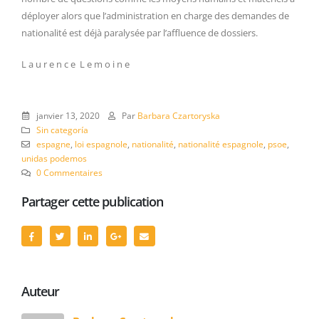
déployer alors que l’administration en charge des demandes de
nationalité est déjà paralysée par l’affluence de dossiers.
L a u r e n c e L e m o i n e
janvier 13, 2020
Par
Barbara Czartoryska
Sin categoría
espagne
,
loi espagnole
,
nationalité
,
nationalité espagnole
,
psoe
,
unidas podemos
0 Commentaires
Partager cette publication
Auteur