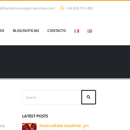
@barcelona-expat-services.com
+34 628 511 482
IOS
BLOG/NOTICIAS
CONTACTO
LATEST POSTS
Nacionalidad española: ¿en
ero