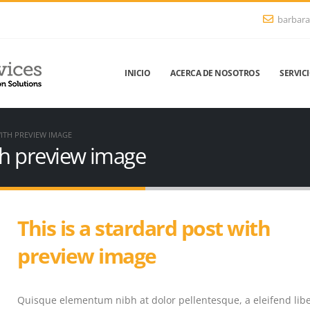
barbara
INICIO
ACERCA DE NOSOTROS
SERVIC
WITH PREVIEW IMAGE
ith preview image
This is a stardard post with
preview image
Quisque elementum nibh at dolor pellentesque, a eleifend lib