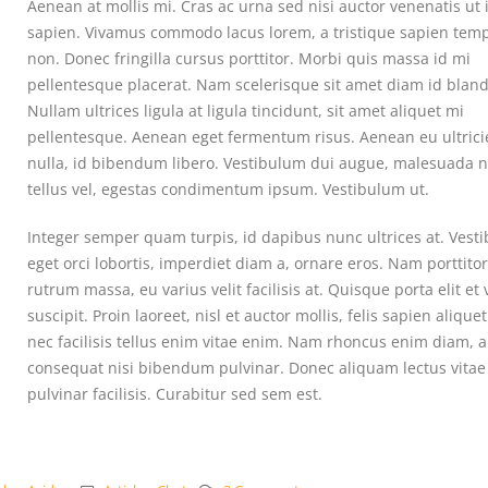
Aenean at mollis mi. Cras ac urna sed nisi auctor venenatis ut 
sapien. Vivamus commodo lacus lorem, a tristique sapien tem
non. Donec fringilla cursus porttitor. Morbi quis massa id mi
pellentesque placerat. Nam scelerisque sit amet diam id bland
Nullam ultrices ligula at ligula tincidunt, sit amet aliquet mi
pellentesque. Aenean eget fermentum risus. Aenean eu ultrici
nulla, id bibendum libero. Vestibulum dui augue, malesuada 
tellus vel, egestas condimentum ipsum. Vestibulum ut.
Integer semper quam turpis, id dapibus nunc ultrices at. Vest
eget orci lobortis, imperdiet diam a, ornare eros. Nam porttito
rutrum massa, eu varius velit facilisis at. Quisque porta elit et 
suscipit. Proin laoreet, nisl et auctor mollis, felis sapien aliquet 
nec facilisis tellus enim vitae enim. Nam rhoncus enim diam, a
consequat nisi bibendum pulvinar. Donec aliquam lectus vitae
pulvinar facilisis. Curabitur sed sem est.