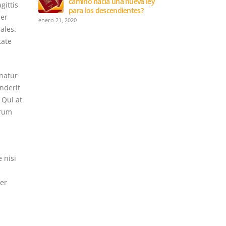
camino hacia una nueva ley
gittis
para los descendientes?
per
enero 21, 2020
ales.
tate
rnatur
nderit
 Qui at
orum
 nisi
per