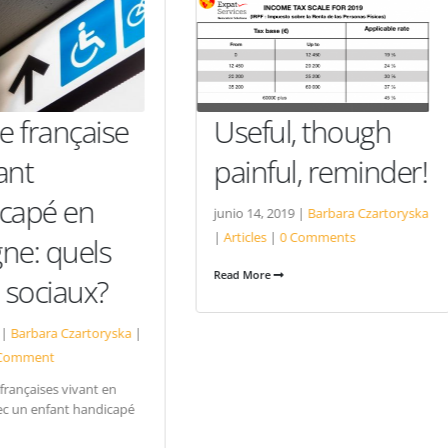
eful, though
Airbnb devra
inful, reminder!
respecter la loi 
Catalogne
o 14, 2019 |
Barbara Czartoryska
icles
|
0 Comments
diciembre 18, 2019 |
Barbara
 More
Czartoryska
|
Articles
,
Sin categ
0 Comments
Les autorités touristiques de
Barcelone viennent de remport
une manche dans leur...
Read More