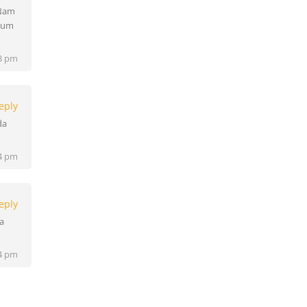
 Nam
rdum
03 pm
eply
da
04 pm
eply
a
04 pm