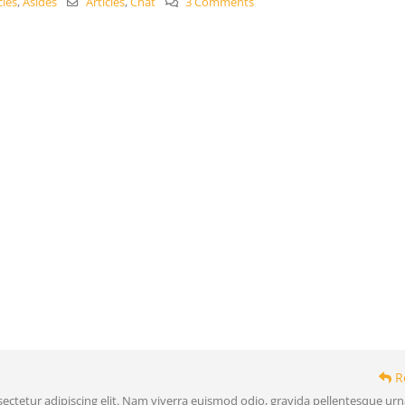
cles
,
Asides
Articles
,
Chat
3 Comments
R
ectetur adipiscing elit. Nam viverra euismod odio, gravida pellentesque urn