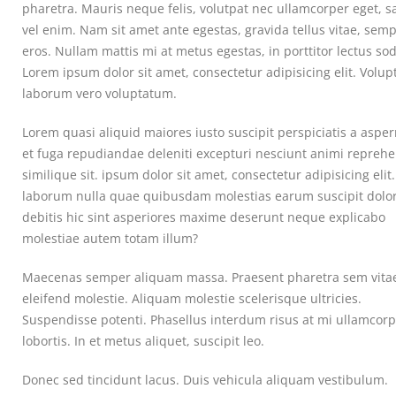
pharetra. Mauris neque felis, volutpat nec ullamcorper eget, sa
vel enim. Nam sit amet ante egestas, gravida tellus vitae, sem
eros. Nullam mattis mi at metus egestas, in porttitor lectus sod
Lorem ipsum dolor sit amet, consectetur adipisicing elit. Volup
laborum vero voluptatum.
Lorem quasi aliquid maiores iusto suscipit perspiciatis a aspe
et fuga repudiandae deleniti excepturi nesciunt animi reprehe
similique sit. ipsum dolor sit amet, consectetur adipisicing elit.
laborum nulla quae quibusdam molestias earum suscipit dol
debitis hic sint asperiores maxime deserunt neque explicabo
molestiae autem totam illum?
Maecenas semper aliquam massa. Praesent pharetra sem vitae
eleifend molestie. Aliquam molestie scelerisque ultricies.
Suspendisse potenti. Phasellus interdum risus at mi ullamcor
lobortis. In et metus aliquet, suscipit leo.
Donec sed tincidunt lacus. Duis vehicula aliquam vestibulum.