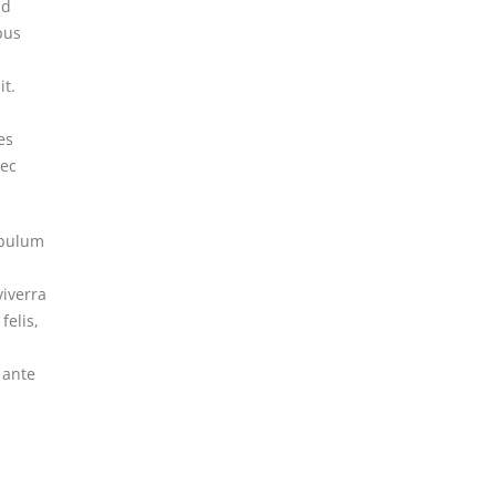
id
pus
it.
es
nec
ibulum
r
viverra
felis,
 ante