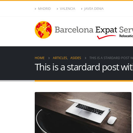
MADRID
VALENCIA
JAVEA DENIA
HOME
ARTICLES
,
ASIDES
THIS IS A STARDARD POST 
This is a stardard post w